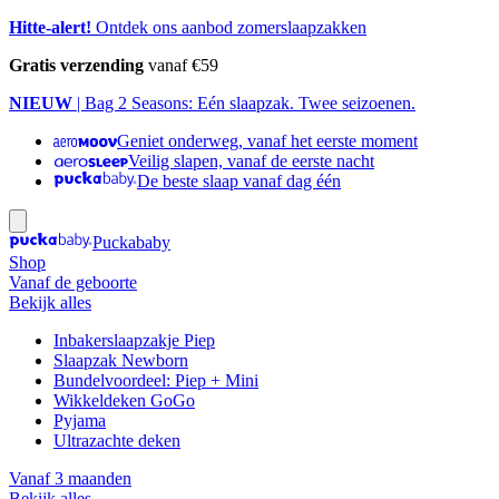
Hitte-alert!
Ontdek ons aanbod zomerslaapzakken
Gratis verzending
vanaf €59
NIEUW
| Bag 2 Seasons: Eén slaapzak. Twee seizoenen.
Geniet onderweg, vanaf het eerste moment
Veilig slapen, vanaf de eerste nacht
De beste slaap vanaf dag één
Puckababy
Shop
Vanaf de geboorte
Bekijk alles
Inbakerslaapzakje Piep
Slaapzak Newborn
Bundelvoordeel: Piep + Mini
Wikkeldeken GoGo
Pyjama
Ultrazachte deken
Vanaf 3 maanden
Bekijk alles