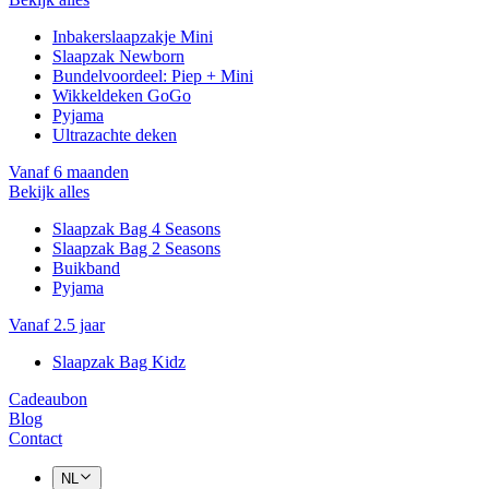
Inbakerslaapzakje Mini
Slaapzak Newborn
Bundelvoordeel: Piep + Mini
Wikkeldeken GoGo
Pyjama
Ultrazachte deken
Vanaf 6 maanden
Bekijk alles
Slaapzak Bag 4 Seasons
Slaapzak Bag 2 Seasons
Buikband
Pyjama
Vanaf 2.5 jaar
Slaapzak Bag Kidz
Cadeaubon
Blog
Contact
NL