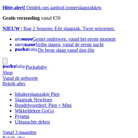
Hitte-alert!
Ontdek ons aanbod zomerslaapzakken
Gratis verzending
vanaf €59
NIEUW
| Bag 2 Seasons: Eén slaapzak. Twee seizoenen.
Geniet onderweg, vanaf het eerste moment
Veilig slapen, vanaf de eerste nacht
De beste slaap vanaf dag één
Puckababy
Shop
Vanaf de geboorte
Bekijk alles
Inbakerslaapzakje Piep
Slaapzak Newborn
Bundelvoordeel: Piep + Mini
Wikkeldeken GoGo
Pyjama
Ultrazachte deken
Vanaf 3 maanden
Bekijk alles