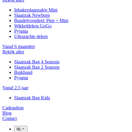
Inbakerslaapzakje Mini
Slaapzak Newborn
Bundelvoordeel: Piep + Mini
Wikkeldeken GoGo
Pyjama
Ultrazachte deken
Vanaf 6 maanden
Bekijk alles
Slaapzak Bag 4 Seasons
Slaapzak Bag 2 Seasons
Buikband
Pyjama
Vanaf 2.5 jaar
Slaapzak Bag Kidz
Cadeaubon
Blog
Contact
NL