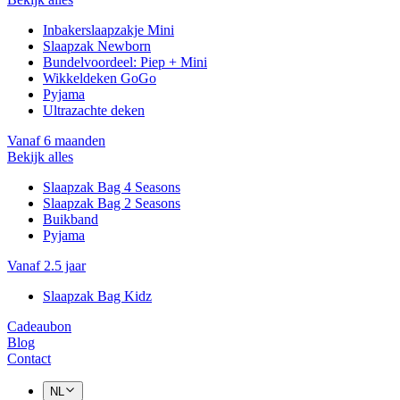
Inbakerslaapzakje Mini
Slaapzak Newborn
Bundelvoordeel: Piep + Mini
Wikkeldeken GoGo
Pyjama
Ultrazachte deken
Vanaf 6 maanden
Bekijk alles
Slaapzak Bag 4 Seasons
Slaapzak Bag 2 Seasons
Buikband
Pyjama
Vanaf 2.5 jaar
Slaapzak Bag Kidz
Cadeaubon
Blog
Contact
NL