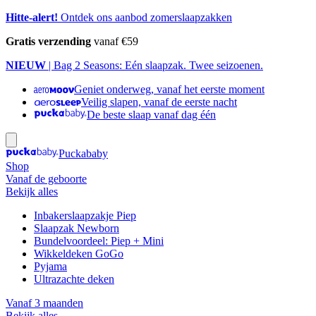
Hitte-alert!
Ontdek ons aanbod zomerslaapzakken
Gratis verzending
vanaf €59
NIEUW
| Bag 2 Seasons: Eén slaapzak. Twee seizoenen.
Geniet onderweg, vanaf het eerste moment
Veilig slapen, vanaf de eerste nacht
De beste slaap vanaf dag één
Puckababy
Shop
Vanaf de geboorte
Bekijk alles
Inbakerslaapzakje Piep
Slaapzak Newborn
Bundelvoordeel: Piep + Mini
Wikkeldeken GoGo
Pyjama
Ultrazachte deken
Vanaf 3 maanden
Bekijk alles