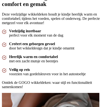
comfort en gemak
"Aangenaam wikkeldeken, enkel jammer dat er door de verpakking kleine gaatjes zijn in
de stof"
Deze veelzijdige wikkeldeken houdt je kindje heerlijk warm en
—
Yelina H.
(
4/5
)
comfortabel; tijdens het voeden, spelen of onderweg. De perfecte
metgezel voor elk avontuur!
Leuk kraamcadeau
"Deze gekocht als kraamcadeau voor een goede vriendin - we hebben zelf de winter
Veelzijdig inzetbaar
variant en zijn erg tevreden, alleen jammer dat ze maar vrij kort gebruikt kunnen
perfect voor elk moment van de dag
worden!"
—
Kirsten V.
(
4/5
)
Creëert een geborgen gevoel
door het wikkeldesign dat je kindje omarmt
Erg blij mee
"Wikkeldeken gekocht voor onze newborn ipv een voetenzak in de maxicosi. Nog even
Heerlijk warm en comfortabel
wachten tot ze erin ligt maar nu al heel blij met hoe de stof aanvoelt en hoe het eruit ziet."
met een zacht mutsje en beentjes
—
Lauren H.
(
5/5
)
Veilig op reis
Perfect!
voorzien van gordelsleuven voor in het autostoeltje
"Hele fijne deken voor in de kinderwagen of maxicosi! Mooie kwaliteit stof die ook na
Ontdek de GOGO wikkeldeken: waar stijl en functionaliteit
het wassen goed blijft en niet vervaagd of gaat pillen. Perfect om je kleintje comfortabel
te houden."
samenkomen!
—
Marloes A.
(
5/5
)
Puckababy Wikkeldoek
"We zijn onwijs blij met deze wikkelrokken van Puckababy. We hebben er inmiddels 2!"