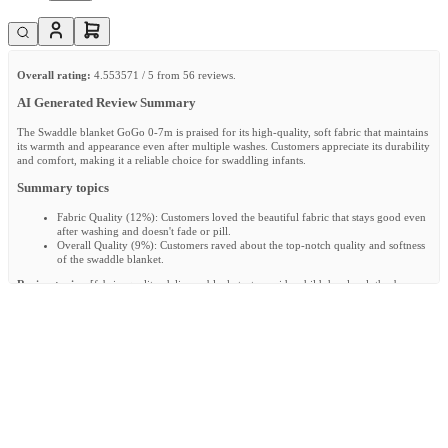
Overall rating:
4.553571 / 5 from 56 reviews.
AI Generated Review Summary
The Swaddle blanket GoGo 0-7m is praised for its high-quality, soft fabric that maintains
its warmth and appearance even after multiple washes. Customers appreciate its durability
and comfort, making it a reliable choice for swaddling infants.
Summary topics
Fabric Quality
(
12%
):
Customers loved the beautiful fabric that stays good even
after washing and doesn't fade or pill.
Overall Quality
(
9%
):
Customers raved about the top-notch quality and softness
of the swaddle blanket.
Review topics:
[fabric, quality, delivery, blanket, stays, side, child, hassle, cloths, boy,
baby, gift].
Review highlights
"The child stays nice and warm and secure."
—
Stefanie B.
"Super happy with the swaddle blanket, good quality and it will surely keep the
baby warm"
—
Ellen V.
"Nice fabric, stays beautiful in the wash"
—
Anna K.
Reviews