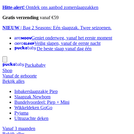
Hitte-alert!
Ontdek ons aanbod zomerslaapzakken
Gratis verzending
vanaf €59
NIEUW
| Bag 2 Seasons: Eén slaapzak. Twee seizoenen.
Geniet onderweg, vanaf het eerste moment
Veilig slapen, vanaf de eerste nacht
De beste slaap vanaf dag één
Puckababy
Shop
Vanaf de geboorte
Bekijk alles
Inbakerslaapzakje Piep
Slaapzak Newborn
Bundelvoordeel: Piep + Mini
Wikkeldeken GoGo
Pyjama
Ultrazachte deken
Vanaf 3 maanden
Bekijk alles