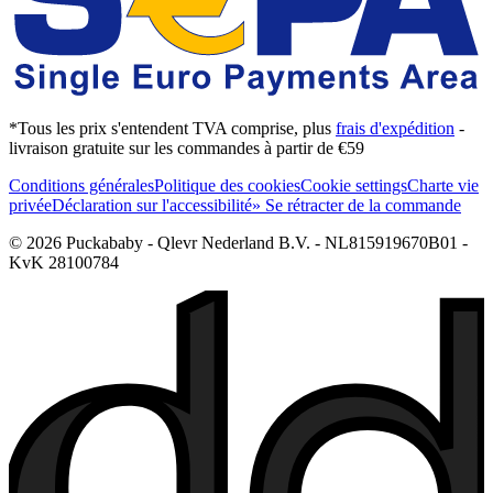
*Tous les prix s'entendent TVA comprise, plus
frais d'expédition
-
livraison gratuite sur les commandes à partir de €59
Conditions générales
Politique des cookies
Cookie settings
Charte vie
privée
Déclaration sur l'accessibilité
» Se rétracter de la commande
© 2026 Puckababy - Qlevr Nederland B.V. - NL815919670B01 -
KvK 28100784