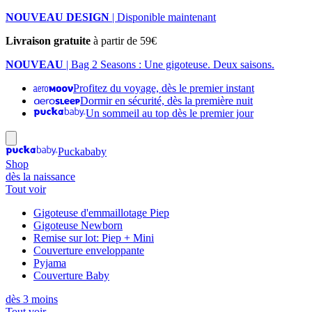
NOUVEAU DESIGN
| Disponible maintenant
Livraison gratuite
à partir de 59€
NOUVEAU
| Bag 2 Seasons : Une gigoteuse. Deux saisons.
Profitez du voyage, dès le premier instant
Dormir en sécurité, dès la première nuit
Un sommeil au top dès le premier jour
Puckababy
Shop
dès la naissance
Tout voir
Gigoteuse d'emmaillotage Piep
Gigoteuse Newborn
Remise sur lot: Piep + Mini
Couverture enveloppante
Pyjama
Couverture Baby
dès 3 moins
Tout voir