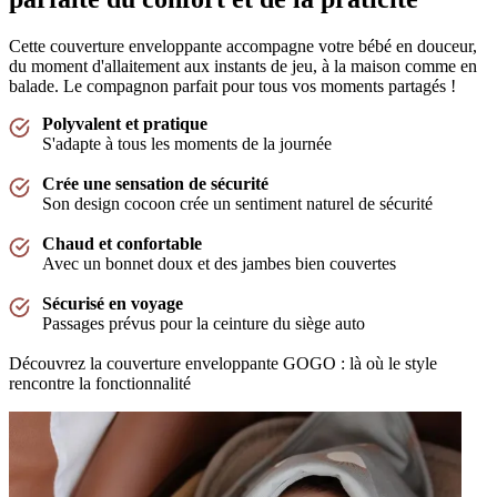
"Aangenaam wikkeldeken, enkel jammer dat er door de verpakking kleine gaatjes zijn in
de stof"
Cette couverture enveloppante accompagne votre bébé en douceur,
—
Yelina H.
(
4/5
)
du moment d'allaitement aux instants de jeu, à la maison comme en
balade. Le compagnon parfait pour tous vos moments partagés !
Leuk kraamcadeau
"Deze gekocht als kraamcadeau voor een goede vriendin - we hebben zelf de winter
Polyvalent et pratique
variant en zijn erg tevreden, alleen jammer dat ze maar vrij kort gebruikt kunnen
S'adapte à tous les moments de la journée
worden!"
—
Kirsten V.
(
4/5
)
Crée une sensation de sécurité
Son design cocoon crée un sentiment naturel de sécurité
Erg blij mee
"Wikkeldeken gekocht voor onze newborn ipv een voetenzak in de maxicosi. Nog even
Chaud et confortable
wachten tot ze erin ligt maar nu al heel blij met hoe de stof aanvoelt en hoe het eruit ziet."
Avec un bonnet doux et des jambes bien couvertes
—
Lauren H.
(
5/5
)
Sécurisé en voyage
Perfect!
Passages prévus pour la ceinture du siège auto
"Hele fijne deken voor in de kinderwagen of maxicosi! Mooie kwaliteit stof die ook na
Découvrez la couverture enveloppante GOGO : là où le style
het wassen goed blijft en niet vervaagd of gaat pillen. Perfect om je kleintje comfortabel
te houden."
rencontre la fonctionnalité
—
Marloes A.
(
5/5
)
Puckababy Wikkeldoek
"We zijn onwijs blij met deze wikkelrokken van Puckababy. We hebben er inmiddels 2!"
—
Moniek H.
(
5/5
)