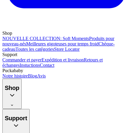
Shop
NOUVELLE COLLECTION: Soft Moments
Produits pour
nouveau-nés
Meilleures gigoteuses pour temps froid
Chèque-
cadeau
Toutes les catégories
Store Locator
Support
Commander et payer
Expédition et livraison
Retours et
échanges
Instuctions
Contact
Puckababy
Notre histoire
Blog
Avis
Shop
Support