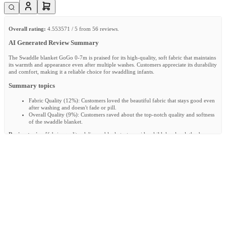
Overall rating:
4.553571 / 5 from 56 reviews.
AI Generated Review Summary
The Swaddle blanket GoGo 0-7m is praised for its high-quality, soft fabric that maintains
its warmth and appearance even after multiple washes. Customers appreciate its durability
and comfort, making it a reliable choice for swaddling infants.
Summary topics
Fabric Quality
(
12%
):
Customers loved the beautiful fabric that stays good even
after washing and doesn't fade or pill.
Overall Quality
(
9%
):
Customers raved about the top-notch quality and softness
of the swaddle blanket.
Review topics:
[fabric, quality, delivery, blanket, stays, side, child, hassle, cloths, boy,
baby, gift].
Review highlights
"The child stays nice and warm and secure."
—
Stefanie B.
"Super happy with the swaddle blanket, good quality and it will surely keep the
baby warm"
—
Ellen V.
"Nice fabric, stays beautiful in the wash"
—
Anna K.
Reviews
Nice