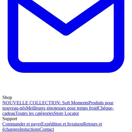
Shop
NOUVELLE COLLECTION: Soft Moments
Produits pour
nouveau-nés
Meilleures gigoteuses pour temps froid
Chèque-
cadeau
Toutes les catégories
Store Locator
Support
Commander et payer
Expédition et livraison
Retours et
échanges
Instuctions
Contact