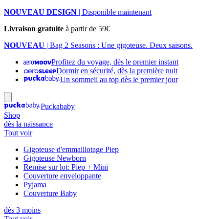
NOUVEAU DESIGN
| Disponible maintenant
Livraison gratuite
à partir de 59€
NOUVEAU
| Bag 2 Seasons : Une gigoteuse. Deux saisons.
Profitez du voyage, dès le premier instant
Dormir en sécurité, dès la première nuit
Un sommeil au top dès le premier jour
Puckababy
Shop
dès la naissance
Tout voir
Gigoteuse d'emmaillotage Piep
Gigoteuse Newborn
Remise sur lot: Piep + Mini
Couverture enveloppante
Pyjama
Couverture Baby
dès 3 moins
Tout voir