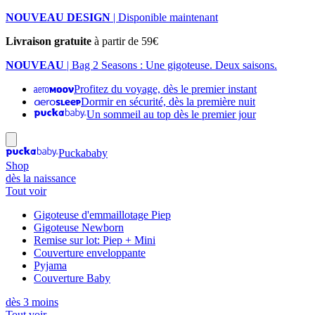
NOUVEAU DESIGN
| Disponible maintenant
Livraison gratuite
à partir de 59€
NOUVEAU
| Bag 2 Seasons : Une gigoteuse. Deux saisons.
Profitez du voyage, dès le premier instant
Dormir en sécurité, dès la première nuit
Un sommeil au top dès le premier jour
Puckababy
Shop
dès la naissance
Tout voir
Gigoteuse d'emmaillotage Piep
Gigoteuse Newborn
Remise sur lot: Piep + Mini
Couverture enveloppante
Pyjama
Couverture Baby
dès 3 moins
Tout voir