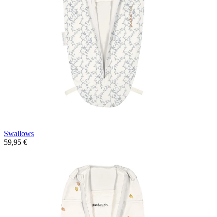
Swallows
59,95 €