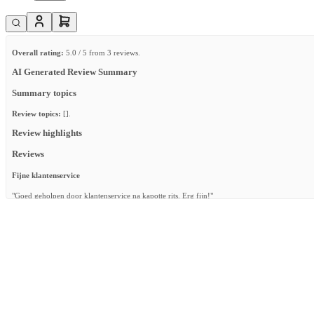
Overall rating:
5.0 / 5 from 3 reviews.
AI Generated Review Summary
Summary topics
Review topics:
[].
Review highlights
Reviews
Fijne klantenservice
"Goed geholpen door klantenservice na kapotte rits. Erg fijn!"
—
Pamela B.
(
5/5
)
Kwalitatief goede slaapzakken
"Kwalitatief goede slaapzakken"
—
Claartje K.
(
5/5
)
4seizoenen slaapzak
"Goede kwaliteit, heel blij mee!"