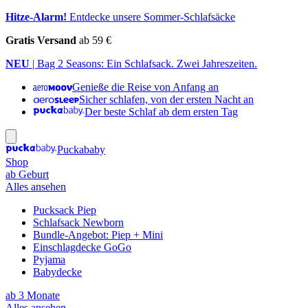
Hitze-Alarm!
Entdecke unsere Sommer-Schlafsäcke
Gratis Versand
ab 59 €
NEU
| Bag 2 Seasons: Ein Schlafsack. Zwei Jahreszeiten.
Genieße die Reise von Anfang an
Sicher schlafen, von der ersten Nacht an
Der beste Schlaf ab dem ersten Tag
Puckababy
Shop
ab Geburt
Alles ansehen
Pucksack Piep
Schlafsack Newborn
Bundle-Angebot: Piep + Mini
Einschlagdecke GoGo
Pyjama
Babydecke
ab 3 Monate
Alles ansehen