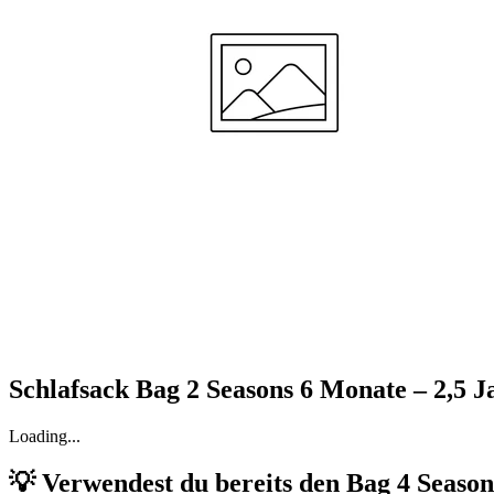
—
Elvira B.
(
5/5
)
Q&A
Schlafsack Bag 2 Seasons 6 Monate – 2,5 J
Loading...
💡 Verwendest du bereits den Bag 4 Season