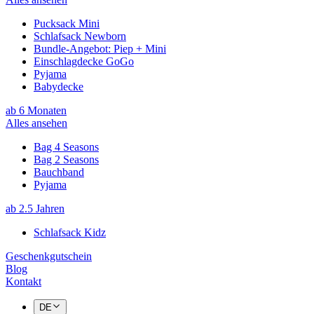
Pucksack Mini
Schlafsack Newborn
Bundle-Angebot: Piep + Mini
Einschlagdecke GoGo
Pyjama
Babydecke
ab 6 Monaten
Alles ansehen
Bag 4 Seasons
Bag 2 Seasons
Bauchband
Pyjama
ab 2.5 Jahren
Schlafsack Kidz
Geschenkgutschein
Blog
Kontakt
DE