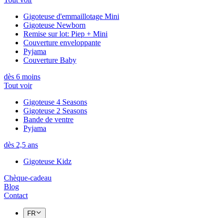
Gigoteuse d'emmaillotage Mini
Gigoteuse Newborn
Remise sur lot: Piep + Mini
Couverture enveloppante
Pyjama
Couverture Baby
dès 6 moins
Tout voir
Gigoteuse 4 Seasons
Gigoteuse 2 Seasons
Bande de ventre
Pyjama
dès 2,5 ans
Gigoteuse Kidz
Chèque-cadeau
Blog
Contact
FR