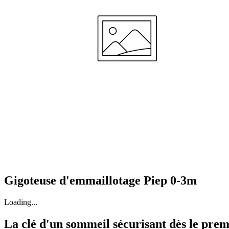
"Ik ben nog zoekende of dit wat is voor mijn zoontje. Ergens lijkt hij de geborgenheid als fij
eenmaal in slaap werkt het wel goed tegen zichzelf wakker slaan. Het is wel een heel mooi pr
—
Lobke R.
(
4/5
)
Mooie zak!
"Ik ben nog zoekende of dit wat is voor mijn zoontje. Ergens lijkt hij de geborgenheid als fij
eenmaal in slaap werkt het wel goed tegen zichzelf wakker slaan. Het is wel een heel mooi pr
—
L
(
4/5
)
We gebruiken hem elke dag!
"We zijn er erg blij mee want onze baby is nogal eens erg onrustig en dan wil een gewone in
—
Stein G.
(
5/5
)
Nice fabric and design
"I love the cute designs of these! Already have 2 pieces of these Piep ones."
—
Nikola L.
(
5/5
)
Ideale slaapzak
Gigoteuse d'emmaillotage Piep 0-3m
"Onze baby slaapt geweldig sinds we deze slaapzak gebruiken! Hij gaat er vredig in en valt rus
—
Kevin
(
5/5
)
Loading...
Fijnste slaapzak voor newborns
La clé d'un sommeil sécurisant dès le prem
"De fijnste slaapzak voor onze pasgeboren dochter. Ze slaapt lekker rustig in de puckababy p