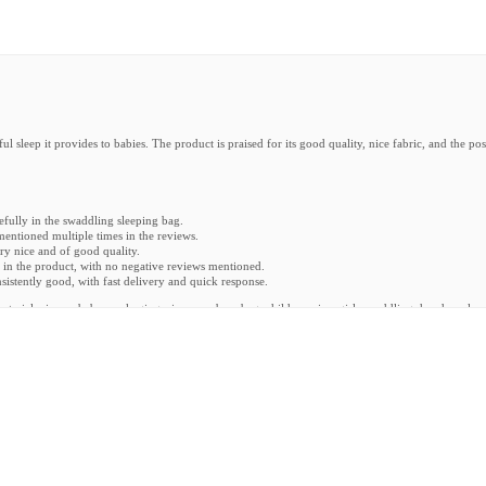
 sleep it provides to babies. The product is praised for its good quality, nice fabric, and the pos
efully in the swaddling sleeping bag.
entioned multiple times in the reviews.
ery nice and of good quality.
 in the product, with no negative reviews mentioned.
sistently good, with fast delivery and quick response.
material, zipper, baby, packaging, size, son, boy, bag, child, service, girl, swaddling, hands, colo
onger, and we do too :grin:"
—
Olivia T.
feet."
—
Laura E.
one, it's an easy choice again!"
—
Joke B.