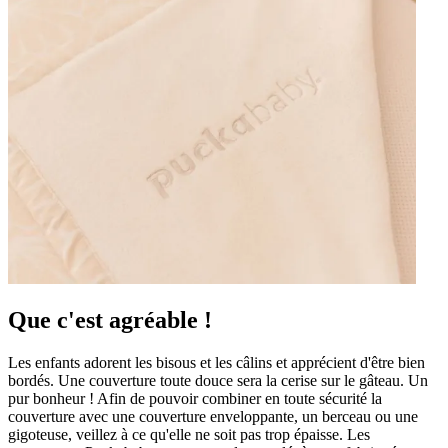
,
","
—
Yofi I.
(
5/5
)
Heerlijk dekentje
"Snel geleverd en na het wassen onwijs zacht. Lijkt mij een heel fijn zomerdekentje voor
ons kleintje!"
—
Soraya P.
(
5/5
)
Heerlijke deken
"Echt geweldig"
—
Jeroen V.
(
5/5
)
Super service en geweldige prestatie
Que c'est agréable !
"Super service en geweldige prestatie producten"
—
Sharon G.
(
5/5
)
Les enfants adorent les bisous et les câlins et apprécient d'être bien
Q&A
bordés. Une couverture toute douce sera la cerise sur le gâteau. Un
pur bonheur ! Afin de pouvoir combiner en toute sécurité la
couverture avec une couverture enveloppante, un berceau ou une
gigoteuse, veillez à ce qu'elle ne soit pas trop épaisse. Les