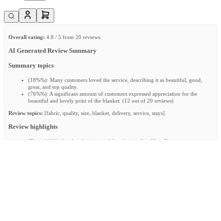
Overall rating:
4.8 / 5 from 20 reviews.
AI Generated Review Summary
Summary topics
(
18%%
):
Many customers loved the service, describing it as beautiful, good,
great, and top quality.
(
76%%
):
A significant amount of customers expressed appreciation for the
beautiful and lovely print of the blanket. (12 out of 20 reviews)
Review topics:
[fabric, quality, size, blanket, delivery, service, stays].
Review highlights
"Beautiful blanket, lovely print, and fast shipping"
—
Marc R.
"Very nice big soft blanket!"
—
Danielle D.
"Delightful little blanket"
—
Soraya P.
Reviews
Praktisch en mooi
"Mooie fijne stof, handig om onze kleine man mee in te stoppen voor onderweg of toe te
denken als we aan het knuffelen zijn. De stof is zo mooi als op de afbeeldingen."
—
Manon K.
(
4/5
)