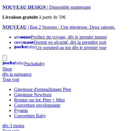
NOUVEAU DESIGN
| Disponible maintenant
Livraison gratuite
à partir de 59€
NOUVEAU
| Bag 2 Seasons : Une gigoteuse. Deux saisons.
Profitez du voyage, dès le premier instant
Dormir en sécurité, dès la première nuit
Un sommeil au top dès le premier jour
Puckababy
Shop
dès la naissance
Tout voir
Gigoteuse d'emmaillotage Piep
Gigoteuse Newborn
Remise sur lot: Piep + Mini
Couverture enveloppante
Pyjama
Couverture Baby
dès 3 moins
Tout voir