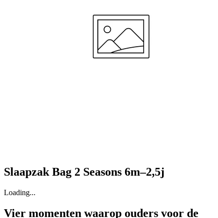
—
Elvira B.
(
5/5
)
Q&A
Slaapzak Bag 2 Seasons 6m–2,5j
Loading...
Vier momenten waarop ouders voor de