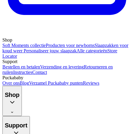
Shop
Soft Moments collectie
Producten voor newborns
Slaapzakken voor
koud weer
Personaliseer jouw slaapzak
Alle categorieën
Store
Locator
Support
Bestellen en betalen
Verzending en levering
Retourneren en
ruilen
Instructies
Contact
Puckababy
Over ons
Blog
Verzamel Puckababy punten
Reviews
Shop
Support