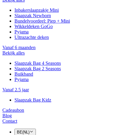
Inbakerslaapzakje Mini
Slaapzak Newborn
Bundelvoordeel: Piep + Mini
Wikkeldeken GoGo
Pyjama
Ultrazachte deken
Vanaf 6 maanden
Bekijk alles
Slaapzak Bag 4 Seasons
Slaapzak Bag 2 Seasons
Buikband
Pyjama
Vanaf 2.5 jaar
Slaapzak Bag Kidz
Cadeaubon
Blog
Contact
BE(NL)