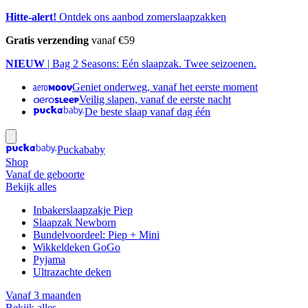
Hitte-alert!
Ontdek ons aanbod zomerslaapzakken
Gratis verzending
vanaf €59
NIEUW
| Bag 2 Seasons: Eén slaapzak. Twee seizoenen.
Geniet onderweg, vanaf het eerste moment
Veilig slapen, vanaf de eerste nacht
De beste slaap vanaf dag één
Puckababy
Shop
Vanaf de geboorte
Bekijk alles
Inbakerslaapzakje Piep
Slaapzak Newborn
Bundelvoordeel: Piep + Mini
Wikkeldeken GoGo
Pyjama
Ultrazachte deken
Vanaf 3 maanden
Bekijk alles