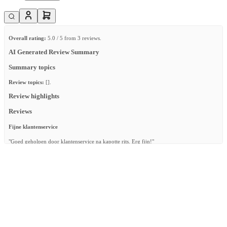
Overall rating:
5.0 / 5 from 3 reviews.
AI Generated Review Summary
Summary topics
Review topics:
[].
Review highlights
Reviews
Fijne klantenservice
"Goed geholpen door klantenservice na kapotte rits. Erg fijn!"
—
Pamela B.
(
5/5
)
Kwalitatief goede slaapzakken
"Kwalitatief goede slaapzakken"
—
Claartje K.
(
5/5
)
4seizoenen slaapzak
"Goede kwaliteit, heel blij mee!"