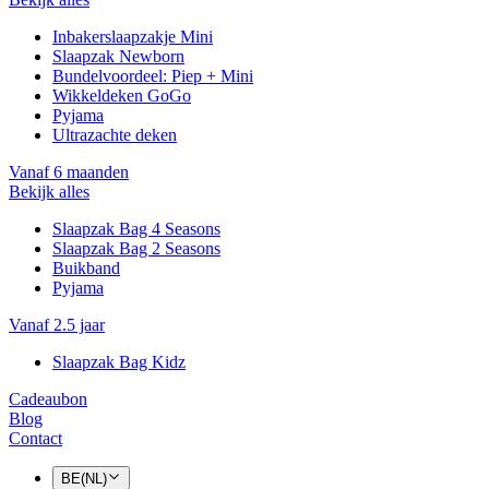
Inbakerslaapzakje Mini
Slaapzak Newborn
Bundelvoordeel: Piep + Mini
Wikkeldeken GoGo
Pyjama
Ultrazachte deken
Vanaf 6 maanden
Bekijk alles
Slaapzak Bag 4 Seasons
Slaapzak Bag 2 Seasons
Buikband
Pyjama
Vanaf 2.5 jaar
Slaapzak Bag Kidz
Cadeaubon
Blog
Contact
BE(NL)