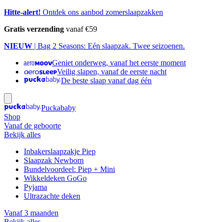
Hitte-alert!
Ontdek ons aanbod zomerslaapzakken
Gratis verzending
vanaf €59
NIEUW
| Bag 2 Seasons: Eén slaapzak. Twee seizoenen.
Geniet onderweg, vanaf het eerste moment
Veilig slapen, vanaf de eerste nacht
De beste slaap vanaf dag één
Puckababy
Shop
Vanaf de geboorte
Bekijk alles
Inbakerslaapzakje Piep
Slaapzak Newborn
Bundelvoordeel: Piep + Mini
Wikkeldeken GoGo
Pyjama
Ultrazachte deken
Vanaf 3 maanden
Bekijk alles