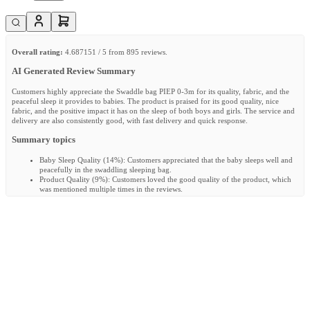
Overall rating:
4.687151 / 5 from 895 reviews.
AI Generated Review Summary
Customers highly appreciate the Swaddle bag PIEP 0-3m for its quality, fabric, and the
peaceful sleep it provides to babies. The product is praised for its good quality, nice
fabric, and the positive impact it has on the sleep of both boys and girls. The service and
delivery are also consistently good, with fast delivery and quick response.
Summary topics
Baby Sleep Quality
(
14%
):
Customers appreciated that the baby sleeps well and
peacefully in the swaddling sleeping bag.
Product Quality
(
9%
):
Customers loved the good quality of the product, which
was mentioned multiple times in the reviews.
Fabric Quality
(
6%
):
It was reported by customers that the fabric of the product
is very nice and of good quality.
Sleep Quality
(
36%
):
Many customers loved how well their babies and children
slept in the product, with no negative reviews mentioned.
Service Quality
(
3%
):
It was reported by customers that the service provided was
consistently good, with fast delivery and quick response.
Review topics:
["quality","daughter","fabric","sleeping
bag","delivery","arms","feels","sleeps","design","material","zipper","baby","packaging","size",
Review highlights