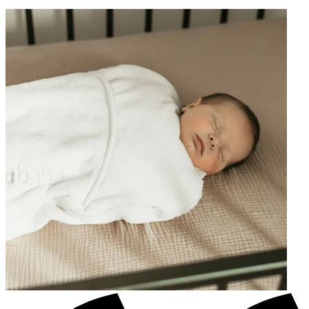
arm."
—
Yichun C.
(
4/5
)
Empfehlenswert
"Stoff sehr weich und angenehm , Baby schläft darin deutlich besser. Einfach zu nutzen.
Schönes Design"
—
Kamila K.
(
5/5
)
Super! Ein absoluter Gamechanger :)
"Super! Ein absoluter Gamechanger :)"
—
Elisabeth F.
(
5/5
)
Q&A