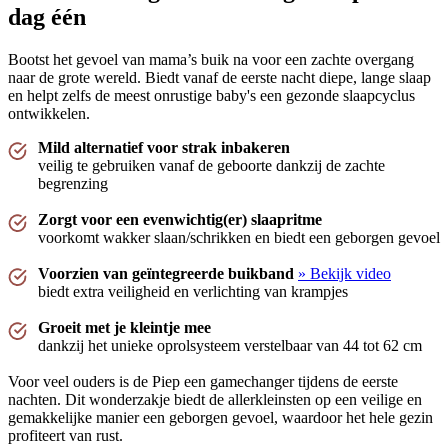
inbakerdoek niet helpen. Dit wel en kalmeert hem."
dag één
—
Stein G.
(
5/5
)
Bootst het gevoel van mama’s buik na voor een zachte overgang
Nice fabric and design
naar de grote wereld. Biedt vanaf de eerste nacht diepe, lange slaap
"I love the cute designs of these! Already have 2 pieces of these Piep ones."
en helpt zelfs de meest onrustige baby's een gezonde slaapcyclus
ontwikkelen.
—
Nikola L.
(
5/5
)
Ideale slaapzak
Mild alternatief voor strak inbakeren
veilig te gebruiken vanaf de geboorte dankzij de zachte
"Onze baby slaapt geweldig sinds we deze slaapzak gebruiken! Hij gaat er vredig in en
begrenzing
valt rustig in slaap zonder dat hij zichzelf wakker slaat met zijn handjes."
—
Kevin
(
5/5
)
Zorgt voor een evenwichtig(er) slaapritme
voorkomt wakker slaan/schrikken en biedt een geborgen gevoel
Fijnste slaapzak voor newborns
"De fijnste slaapzak voor onze pasgeboren dochter. Ze slaapt lekker rustig in de
Voorzien van geïntegreerde buikband
» Bekijk video
puckababy piep slaapzak."
biedt extra veiligheid en verlichting van krampjes
—
Christel ..
(
5/5
)
Groeit met je kleintje mee
Mooie slaapzak
dankzij het unieke oprolsysteem verstelbaar van 44 tot 62 cm
"Top, mooi voor onze kleine"
Voor veel ouders is de Piep een gamechanger tijdens de eerste
—
Britt H.
(
5/5
)
nachten. Dit wonderzakje biedt de allerkleinsten op een veilige en
Beautiful design
gemakkelijke manier een geborgen gevoel, waardoor het hele gezin
profiteert van rust.
"The design is beautiful, but the side zippers are not lined, which may trap the baby's