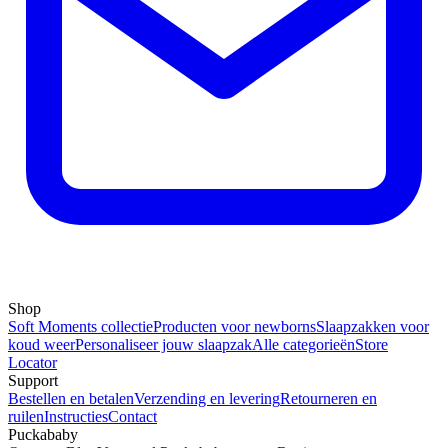
Shop
Soft Moments collectie
Producten voor newborns
Slaapzakken voor
koud weer
Personaliseer jouw slaapzak
Alle categorieën
Store
Locator
Support
Bestellen en betalen
Verzending en levering
Retourneren en
ruilen
Instructies
Contact
Puckababy