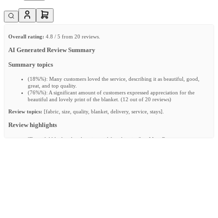
Overall rating:
4.8 / 5 from 20 reviews.
AI Generated Review Summary
Summary topics
(
18%%
):
Many customers loved the service, describing it as beautiful, good,
great, and top quality.
(
76%%
):
A significant amount of customers expressed appreciation for the
beautiful and lovely print of the blanket. (12 out of 20 reviews)
Review topics:
[fabric, size, quality, blanket, delivery, service, stays].
Review highlights
"Beautiful blanket, lovely print, and fast shipping"
—
Marc R.
"Very nice big soft blanket!"
—
Danielle D.
"Delightful little blanket"
—
Soraya P.
Reviews
Praktisch en mooi
"Mooie fijne stof, handig om onze kleine man mee in te stoppen voor onderweg of toe te
denken als we aan het knuffelen zijn. De stof is zo mooi als op de afbeeldingen."
—
Manon K.
(
4/5
)