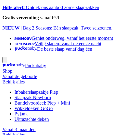
Hitte-alert!
Ontdek ons aanbod zomerslaapzakken
Gratis verzending
vanaf €59
NIEUW
| Bag 2 Seasons: Eén slaapzak. Twee seizoenen.
Geniet onderweg, vanaf het eerste moment
Veilig slapen, vanaf de eerste nacht
De beste slaap vanaf dag één
Puckababy
Shop
Vanaf de geboorte
Bekijk alles
Inbakerslaapzakje Piep
Slaapzak Newborn
Bundelvoordeel: Piep + Mini
Wikkeldeken GoGo
Pyjama
Ultrazachte deken
Vanaf 3 maanden
Bekijk alles