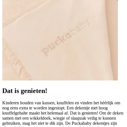
,
","
—
Yofi I.
(
5/5
)
Heerlijk dekentje
"Snel geleverd en na het wassen onwijs zacht. Lijkt mij een heel fijn zomerdekentje voor
ons kleintje!"
—
Soraya P.
(
5/5
)
Heerlijke deken
"Echt geweldig"
—
Jeroen V.
(
5/5
)
Super service en geweldige prestatie
Dat is genieten!
"Super service en geweldige prestatie producten"
—
Sharon G.
(
5/5
)
Kinderen houden van kussen, knuffelen en vinden het héérlijk om
Q&A
nog eens extra te worden ingestopt. Een dekentje met hoog
knuffelgehalte maakt het helemaal af. Dat is genieten! Om de deken
samen met een wikkeldoek, wiegje of slaapzak veilig te kunnen
gebruiken, mag het niet te dik zijn. De Puckababy dekentjes zijn