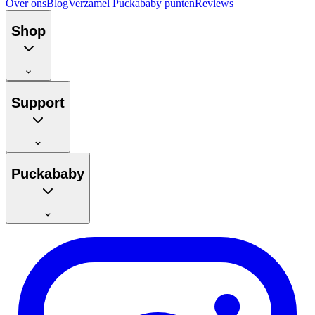
Over ons
Blog
Verzamel Puckababy punten
Reviews
Shop
Support
Puckababy