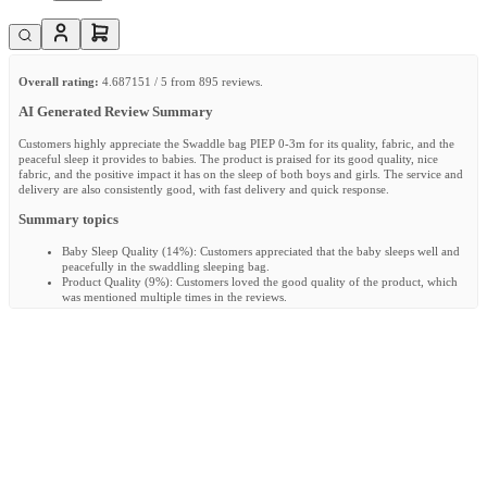
Overall rating:
4.687151 / 5 from 895 reviews.
AI Generated Review Summary
Customers highly appreciate the Swaddle bag PIEP 0-3m for its quality, fabric, and the
peaceful sleep it provides to babies. The product is praised for its good quality, nice
fabric, and the positive impact it has on the sleep of both boys and girls. The service and
delivery are also consistently good, with fast delivery and quick response.
Summary topics
Baby Sleep Quality
(
14%
):
Customers appreciated that the baby sleeps well and
peacefully in the swaddling sleeping bag.
Product Quality
(
9%
):
Customers loved the good quality of the product, which
was mentioned multiple times in the reviews.
Fabric Quality
(
6%
):
It was reported by customers that the fabric of the product
is very nice and of good quality.
Sleep Quality
(
36%
):
Many customers loved how well their babies and children
slept in the product, with no negative reviews mentioned.
Service Quality
(
3%
):
It was reported by customers that the service provided was
consistently good, with fast delivery and quick response.
Review topics:
[quality, daughter, fabric, sleeping bag, delivery, arms, feels, sleeps,
design, material, zipper, baby, size, packaging, son, boy, bag, child, service, girl,
swaddling, hands, color, nights, piep, puckababy, stays, mini, man, squeak].
Review highlights