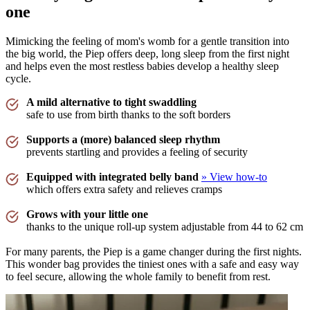
"We zijn er erg blij mee want onze baby is nogal eens erg onrustig en dan wil een gewone
one
inbakerdoek niet helpen. Dit wel en kalmeert hem."
—
Stein G.
(
5/5
)
Mimicking the feeling of mom's womb for a gentle transition into
Nice fabric and design
the big world, the Piep offers deep, long sleep from the first night
and helps even the most restless babies develop a healthy sleep
"I love the cute designs of these! Already have 2 pieces of these Piep ones."
cycle.
—
Nikola L.
(
5/5
)
A mild alternative to tight swaddling
Ideale slaapzak
safe to use from birth thanks to the soft borders
"Onze baby slaapt geweldig sinds we deze slaapzak gebruiken! Hij gaat er vredig in en
valt rustig in slaap zonder dat hij zichzelf wakker slaat met zijn handjes."
Supports a (more) balanced sleep rhythm
prevents startling and provides a feeling of security
—
Kevin
(
5/5
)
Fijnste slaapzak voor newborns
Equipped with integrated belly band
» View how-to
which offers extra safety and relieves cramps
"De fijnste slaapzak voor onze pasgeboren dochter. Ze slaapt lekker rustig in de
puckababy piep slaapzak."
Grows with your little one
—
Christel ..
(
5/5
)
thanks to the unique roll-up system adjustable from 44 to 62 cm
Mooie slaapzak
For many parents, the Piep is a game changer during the first nights.
"Top, mooi voor onze kleine"
This wonder bag provides the tiniest ones with a safe and easy way
to feel secure, allowing the whole family to benefit from rest.
—
Britt H.
(
5/5
)
Beautiful design