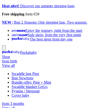
Heat alert!
Discover our summer sleeping bags
Free shipping
form €59
NEW
| Bag 2 Seasons: One sleeping bag. Two seasons.
Enjoy the journey, right from the start
Safe sleep, from the very first night
The best sleep from day one
Puckababy
Shop
from birth
View all
Swaddle bag Piep
Bag Newborn
Bundle-offer: Piep + Mini
Swaddle blanket GoGo
Pyjama / Sleepsuit
Cover baby
from 3 months
View all