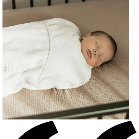
"The design is beautiful, but the side zippers are not lined, which may trap the baby's
arm."
—
Yichun C.
(
4/5
)
Empfehlenswert
"Stoff sehr weich und angenehm , Baby schläft darin deutlich besser. Einfach zu nutzen.
Schönes Design"
—
Kamila K.
(
5/5
)
Super! Ein absoluter Gamechanger :)
"Super! Ein absoluter Gamechanger :)"
—
Elisabeth F.
(
5/5
)
Q&A