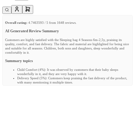
Overall rating:
4.7463593 / 5 from 1648 reviews.
AI Generated Review Summary
Customers are highly satisfied with the Sleeping bag 4 Seasons 6m-2,5y, praising its
quality, comfort, and fast delivery. The fabric and material are highlighted for being nice
and suitable for all seasons. Children, both sons and daughters, sleep wonderfully and
comfortably in it.
Summary topics
Child Comfort
(
4%
):
It was observed by customers that their baby sleeps
wonderfully in it, and they are very happy with it.
Delivery Speed
(
5%
):
Customers keep praising the fast delivery of the product,
with many mentioning it multiple times.
Fabric Quality
(
5%
):
Customers expressed satisfaction with the nice fabric used
in the product, which was mentioned multiple times in the reviews.
Overall Quality
(
17%
):
Many customers loved the quality of the sleeping bag,
describing it as beautiful, excellent, and top quality.
Review topics:
[quality, daughter, fabric, sleeping bag, delivery, material, sleeves, sleeps,
design, feels, zipper, son, arms, size, looks, service, buttons, weather, thickness, child,
expectations, value, length, baby, comfort, finish, band, stays, bag, boy].
Review highlights
"Nice quality and my child sleeps wonderfully in it!"
—
Dena H.