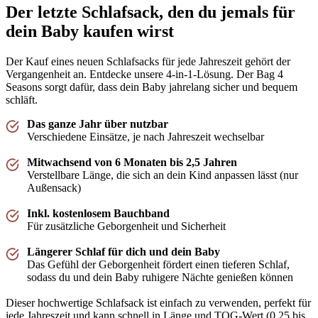
kleintje!"
Der letzte Schlafsack, den du jemals für
—
Lisa V.
(
5/5
)
dein Baby kaufen wirst
Slaapzak 4 seizoenen
Der Kauf eines neuen Schlafsacks für jede Jahreszeit gehört der
"Zooo handig en ze slaapt supergoed"
Vergangenheit an. Entdecke unsere 4-in-1-Lösung. Der Bag 4
—
MP V.
(
5/5
)
Seasons sorgt dafür, dass dein Baby jahrelang sicher und bequem
schläft.
Echt top !
"Zo een fijne slaapzak ! Mij dochter is er helemaal gehecht aan haar slaapzak en kan echt
Das ganze Jahr über nutzbar
niet zonder. Slaapzak aan voor haar is nu rust en daarna lekker slapen. Het kost wat, maar
Verschiedene Einsätze, je nach Jahreszeit wechselbar
echt een top investering!"
—
Aya
(
5/5
)
Mitwachsend von 6 Monaten bis 2,5 Jahren
Verstellbare Länge, die sich an dein Kind anpassen lässt (nur
Heerlijke slaapzak
Außensack)
"Deze heerlijke slaapzak voor onze dochter gekocht, hoewel ze nog geen 6 maanden is,
gebruiken we hem stiekem toch al. Heel fijn dat er een buikband meegeleverd wordt,
Inkl. kostenlosem Bauchband
hierdoor kun je hem al heel snel gebruiken. Ik vind het ook ontzettend handig dat ik nu
Für zusätzliche Geborgenheit und Sicherheit
maar 1 slaapzak nodig heb en deze het hele jaar door kan gebruiken. Ze heeft nu de
winterslaapzak aan, maar haar kamertje kan in de zomer wel wat warm zijn en dan is het
handig om gewoon alleen het zomer deel aan te kunnen doen. Wanneer je niet zoveel
Längerer Schlaf für dich und dein Baby
opbergruimte hebt, is dat extra handig😅 Het materiaal is heerlijk zacht, maar toch heel
Das Gefühl der Geborgenheit fördert einen tieferen Schlaf,
stevig en mooi. Onze dochter slaapt er heerlijk in! Als ik dan toch een klein puntje van
sodass du und dein Baby ruhigere Nächte genießen können
kritiek mag geven, zijn het de drukkertjes waarmee je de slaapzak korter kunt maken, die
hadden best ietsje steviger mogen zijn. Ze laten nu erg snel los. Verder alleen maar
pluspunten voor deze mooie Slaapzak! ❤️"
Dieser hochwertige Schlafsack ist einfach zu verwenden, perfekt für
jede Jahreszeit und kann schnell in Länge und TOG-Wert (0,25 bis
—
Mandy P.
(
5/5
)