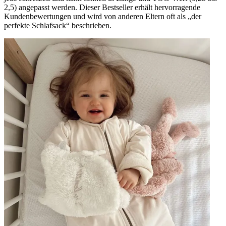
2,5) angepasst werden. Dieser Bestseller erhält hervorragende
top product
Kundenbewertungen und wird von anderen Eltern oft als „der
perfekte Schlafsack“ beschrieben.
"top product"
—
Caitlin V.
(
4/5
)
Happy
"Very content"
—
Kelsey K.
(
5/5
)
4 seizoenen slaapzak
"De meest handige slaapzak voor elk seizoen. Nooit meer gesteggel of het slaapzakje te
warm of te koud is."
—
Fleur J.
(
5/5
)
Q&A