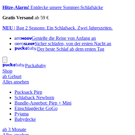
Hitze-Alarm!
Entdecke unsere Sommer-Schlafsäcke
Gratis Versand
ab 59 €
NEU
| Bag 2 Seasons: Ein Schlafsack. Zwei Jahreszeiten.
Genieße die Reise von Anfang an
Sicher schlafen, von der ersten Nacht an
Der beste Schlaf ab dem ersten Tag
Puckababy
Shop
ab Geburt
Alles ansehen
Pucksack Piep
Schlafsack Newborn
Bundle-Angebot: Piep + Mini
Einschlagdecke GoGo
Pyjama
Babydecke
ab 3 Monate
Alles ansehen