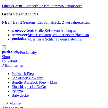
Hitze-Alarm!
Entdecke unsere Sommer-Schlafsäcke
Gratis Versand
ab 59 €
NEU
| Bag 2 Seasons: Ein Schlafsack. Zwei Jahreszeiten.
Genieße die Reise von Anfang an
Sicher schlafen, von der ersten Nacht an
Der beste Schlaf ab dem ersten Tag
Puckababy
Shop
ab Geburt
Alles ansehen
Pucksack Piep
Schlafsack Newborn
Bundle-Angebot: Piep + Mini
Einschlagdecke GoGo
Pyjama
Babydecke
ab 3 Monate
Alles ansehen