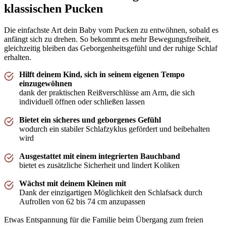
ze komt snel tot rust in bed. Echt een aanrader voor baby’s die moeten oefenen met los
klassischen Pucken
slapen!"
—
Anne-Li R.
(
5/5
)
Die einfachste Art dein Baby vom Pucken zu entwöhnen, sobald es
Hallo
anfängt sich zu drehen. So bekommt es mehr Bewegungsfreiheit,
gleichzeitig bleiben das Geborgenheitsgefühl und der ruhige Schlaf
"Den Reisverschluss müsste sein wie beim Piep Schlafsack"
erhalten.
—
Danica P.
(
4/5
)
Hilft deinem Kind, sich in seinem eigenen Tempo
Wir sind total begeistert. Seit
einzugewöhnen
"Wir sind total begeistert. Seit wir den Puckschlafsack verwenden lässt sich unser Sohn
dank der praktischen Reißverschlüsse am Arm, die sich
ablegen und schläft tief und fest :) ein absoluter Gamechanger!"
individuell öffnen oder schließen lassen
—
Elisabeth F.
(
5/5
)
Bietet ein sicheres und geborgenes Gefühl
Geweldige manier om inbakeren af te bouwen
wodurch ein stabiler Schlafzyklus gefördert und beibehalten
wird
"Onze dochter sliep zo graag in de piep, maar is nu 3 maanden en doet zichzelf graag
weer in slaap brengen d. m. v. Haar handjes en rolde ze vaak al op haar linkerzijde om zo
te slapen. Met de mini konden we dit afbouwen en slaapt ze nu heerlijk met beide armen
Ausgestattet mit einem integrierten Bauchband
buiten de slaapzak. Kan niet wachten om steeds weer nieuwe stofjes te zien!"
bietet es zusätzliche Sicherheit und lindert Koliken
—
Yardena H.
(
5/5
)
Wächst mit deinem Kleinen mit
Empfehlenswert
Dank der einzigartigen Möglichkeit den Schlafsack durch
Aufrollen von 62 bis 74 cm anzupassen
"Stoff sehr weich und angenehm , Baby schläft darin deutlich besser. Einfach zu nutzen.
Schönes Design"
Etwas Entspannung für die Familie beim Übergang zum freien
—
Kamila K.
(
5/5
)