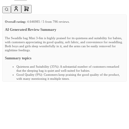
Overall rating:
4.646985 / 5 from 796 reviews.
AI Generated Review Summary
The Swaddle bag Mini 3-6m is highly praised for its quietness and suitability for babies,
with customers appreciating its good quality, soft fabric, and convenience for swaddling.
Both boys and girls sleep wonderfully in it, and the arms can be easily removed for
nighttime feedings.
Summary topics
Quietness and Suitability
(
35%
):
A substantial number of customers remarked
that the sleeping bag is quiet and well-suited for babies.
Good Quality
(
9%
):
Customers keep praising the good quality of the product,
with many mentioning it multiple times.
Nice and Soft Fabric
(
5%
):
It was noted by customers that the fabric of the
product is nice, soft, and of good quality.
Convenience for Swaddling
(
4%
):
Customers appreciated the swaddle bag for its
convenience and ability to gradually reduce the swaddling.
Review topics:
["daughter","quality","arms","sleeping
bag","fabric","feels","delivery","sleeps","design","zipper","material","baby","size","finish","
Review highlights
"Beautiful quality fabric that doesn't fade quickly and my baby sleeps
wonderfully in it"
—
Lotte V.