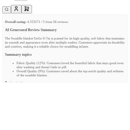
Overall rating:
4.553571 / 5 from 56 reviews.
AI Generated Review Summary
The Swaddle blanket GoGo 0-7m is praised for its high-quality, soft fabric that maintains
its warmth and appearance even after multiple washes. Customers appreciate its durability
and comfort, making it a reliable choice for swaddling infants.
Summary topics
Fabric Quality
(
12%
):
Customers loved the beautiful fabric that stays good even
after washing and doesn't fade or pill.
Overall Quality
(
9%
):
Customers raved about the top-notch quality and softness
of the swaddle blanket.
Review topics:
["fabric","quality","delivery","blanket","stays","side","boy","child","baby","cloths","hassle","gif
Review highlights
"The child stays nice and warm and secure."
—
Stefanie B.
"Super happy with the swaddle blanket, good quality and it will surely keep the
baby warm"
—
Ellen V.
"Nice fabric, stays beautiful in the wash"
—
Anna K.
Reviews