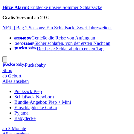
Hitze-Alarm!
Entdecke unsere Sommer-Schlafsäcke
Gratis Versand
ab 59 €
NEU
| Bag 2 Seasons: Ein Schlafsack. Zwei Jahreszeiten.
Genieße die Reise von Anfang an
Sicher schlafen, von der ersten Nacht an
Der beste Schlaf ab dem ersten Tag
Puckababy
Shop
ab Geburt
Alles ansehen
Pucksack Piep
Schlafsack Newborn
Bundle-Angebot: Piep + Mini
Einschlagdecke GoGo
Pyjama
Babydecke
ab 3 Monate
Alles ansehen