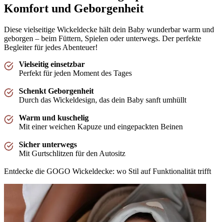
Komfort und Geborgenheit
"Aangenaam wikkeldeken, enkel jammer dat er door de verpakking kleine gaatjes zijn in
de stof"
Diese vielseitige Wickeldecke hält dein Baby wunderbar warm und
—
Yelina H.
(
4/5
)
geborgen – beim Füttern, Spielen oder unterwegs. Der perfekte
Begleiter für jedes Abenteuer!
Leuk kraamcadeau
"Deze gekocht als kraamcadeau voor een goede vriendin - we hebben zelf de winter
Vielseitig einsetzbar
variant en zijn erg tevreden, alleen jammer dat ze maar vrij kort gebruikt kunnen
Perfekt für jeden Moment des Tages
worden!"
—
Kirsten V.
(
4/5
)
Schenkt Geborgenheit
Durch das Wickeldesign, das dein Baby sanft umhüllt
Erg blij mee
"Wikkeldeken gekocht voor onze newborn ipv een voetenzak in de maxicosi. Nog even
Warm und kuschelig
wachten tot ze erin ligt maar nu al heel blij met hoe de stof aanvoelt en hoe het eruit ziet."
Mit einer weichen Kapuze und eingepackten Beinen
—
Lauren H.
(
5/5
)
Sicher unterwegs
Perfect!
Mit Gurtschlitzen für den Autositz
"Hele fijne deken voor in de kinderwagen of maxicosi! Mooie kwaliteit stof die ook na
Entdecke die GOGO Wickeldecke: wo Stil auf Funktionalität trifft
het wassen goed blijft en niet vervaagd of gaat pillen. Perfect om je kleintje comfortabel
te houden."
—
Marloes A.
(
5/5
)
Puckababy Wikkeldoek
"We zijn onwijs blij met deze wikkelrokken van Puckababy. We hebben er inmiddels 2!"